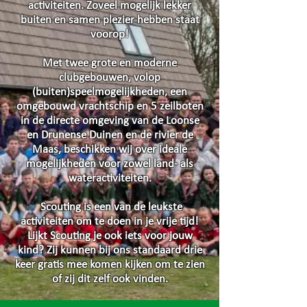
activiteiten. Zoveel mogelijk lekker
buiten en samen plezier hebben staat
voorop!
Met twee grote en moderne
clubgebouwen, volop
(buiten)speelmogelijkheden, een
omgebouwd vrachtschip en 5 zeilboten
in de directe omgeving van de Loonse
en Drunense Duinen en de rivier de
Maas, beschikken wij over ideale
mogelijkheden voor zowel land- als
wateractiviteiten.
Scouting is een van de leukste
activiteiten om te doen in je vrije tijd!
Lijkt Scouting je ook iets voor jouw
kind? Zij kunnen bij ons standaard drie
keer gratis mee komen kijken om te zien
of zij dit zelf ook vinden.