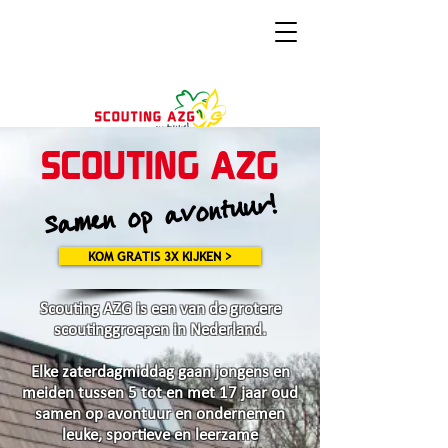
SCOUTING AZG
Samen op avontuur!
KOM GRATIS 3X KIJKEN >
Scouting AZG is een van de grotere
scoutinggroepen in Nederland.
Elke zaterdagmiddag gaan jongens en
meiden tussen 5 tot en met 17 jaar oud
samen op avontuur en ondernemen
leuke, sportieve en leerzame