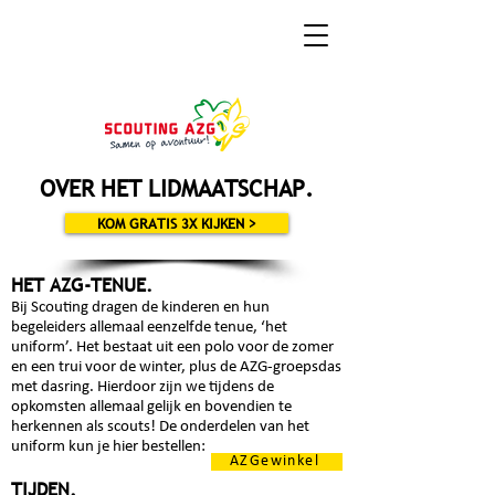
OVER HET LIDMAATSCHAP
.
KOM GRATIS 3X KIJKEN >
HET AZG-TENUE
.
B
ij Scout
ing
dragen de kin
deren en hun
begeleiders allemaal eenzelfde tenue, ‘het
uniform’. Het bestaat uit een polo voor de zomer
en een trui voor de winter, plus de AZG-groepsdas
met dasring. Hierdoor zijn we tijdens de
opkomsten allemaal gelijk en bovendien te
herkennen als scouts! De onderdelen van het
uniform kun je hier bestellen:
AZGewinkel
TIJDEN
.