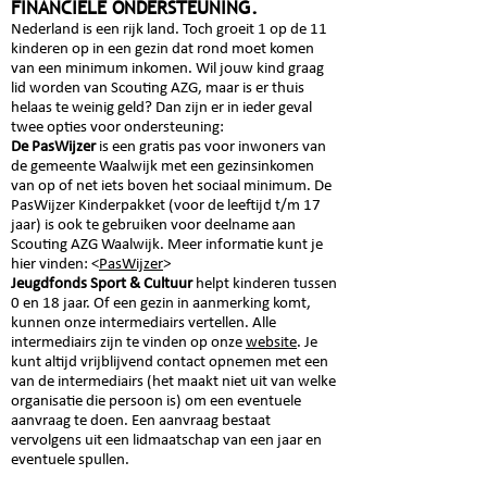
FINANCIËLE
ONDERSTEUNING
.
Nederland is een rijk land. Toch groeit 1 op de 11
kinderen op in een gezin dat rond moet komen
van een minimum inkomen. Wil jouw kind graag
lid worden van Scouting AZG, maar is er thuis
helaas te weinig geld? Dan zijn er in ieder geval
twee opties voor ondersteuning:
De PasWijz
er
is
een gratis pas voor inwoners van
de gemeente Waalwijk met een gezinsinkomen
van op of net iets boven het sociaal minimum. De
PasWijzer Kinderpakket (voor de leeftijd t/m 17
jaar) is ook te gebruiken voor deelname aan
Scouting AZG Waalwijk. Meer informatie kunt je
hier vinden:
<
PasWijzer
>
Jeugdfonds Sport & Cultuur
helpt kinderen tussen
0 en 18 jaar. Of een gezin in aanmerking komt,
kunnen onze intermediairs vertellen. Alle
intermediairs zijn te vinden op onze
website
. Je
kunt altijd vrijblijvend contact opnemen met een
van de intermediairs (het maakt niet uit van welke
organisatie die persoon is) om een eventuele
aanvraag te doen. Een aanvraag bestaat
vervolgens uit een lidmaatschap van een jaar en
eventuele spullen.