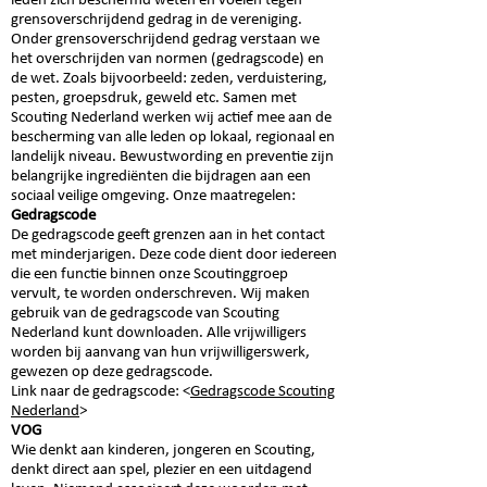
leden zich beschermd weten en voelen tegen
grensoverschrijdend gedrag in de vereniging.
Onder grensoverschrijdend gedrag verstaan we
het overschrijden van normen (gedragscode) en
de wet. Zoals bijvoorbeeld: zeden, verduistering,
pesten, groepsdruk, geweld etc. Samen met
Scouting Nederland werken wij actief mee aan de
bescherming van alle leden op lokaal, regionaal en
landelijk niveau. Bewustwording en preventie zijn
belangrijke ingrediënten die bijdragen aan een
sociaal veilige omgeving. Onze maatregelen:
Gedragscode
De gedragscode geeft grenzen aan in het contact
met minderjarigen. Deze code dient door iedereen
die een functie binnen onze Scoutinggroep
vervult, te worden onderschreven. Wij maken
gebruik van de gedragscode van Scouting
Nederland kunt downloaden. Alle vrijwilligers
worden bij aanvang van hun vrijwilligerswerk,
gewezen op deze gedragscode.
​Link naar de gedragscode:
<
Gedragscode Scouting
Nederland
>
VOG
Wie denkt aan kinderen, jongeren en Scouting,
denkt direct aan spel, plezier en een uitdagend