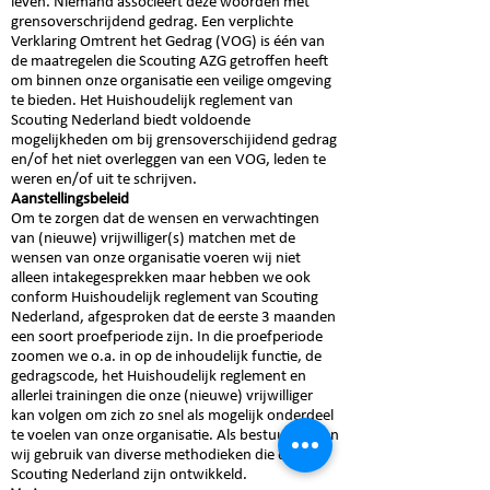
leven. Niemand associeert deze woorden met
grensoverschrijdend gedrag. Een verplichte
Verklaring Omtrent het Gedrag (VOG) is één van
de maatregelen die Scouting AZG getroffen heeft
om binnen onze organisatie een veilige omgeving
te bieden. Het Huishoudelijk reglement van
Scouting Nederland biedt voldoende
mogelijkheden om bij grensoverschijidend gedrag
en/of het niet overleggen van een VOG, leden te
weren en/of uit te schrijven.
Aanstellingsbeleid
Om te zorgen dat de wensen en verwachtingen
van (nieuwe) vrijwilliger(s) matchen met de
wensen van onze organisatie voeren wij niet
alleen intakegesprekken maar hebben we ook
conform Huishoudelijk reglement van Scouting
Nederland, afgesproken dat de eerste 3 maanden
een soort proefperiode zijn. In die proefperiode
zoomen we o.a. in op de inhoudelijk functie, de
gedragscode, het Huishoudelijk reglement en
allerlei trainingen die onze (nieuwe) vrijwilliger
kan volgen om zich zo snel als mogelijk onderdeel
te voelen van onze organisatie. Als bestuur maken
wij gebruik van diverse methodieken die door
Scouting Nederland zijn ontwikkeld.