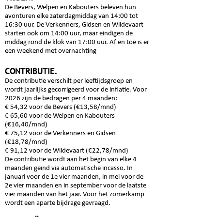
De Bevers, Welpen en Kabouters beleven hun
avonturen elke zaterdagmiddag van 14:00 tot
16:30 uur. De Verkenners, Gidsen en Wildevaart
starten ook om 14:00 uur, maar eindigen de
middag rond de klok van 17:00 uur. Af en toe is er
een weekend met overnachting
CO
NTRIBU
TIE
.
De contributie verschilt per leeftijdsgroep en
wordt jaarlijks gecorrigeerd voor de inflatie. Voor
2026 zijn de bedragen per 4 maanden:
€ 54,32 voor de Bevers (€13,58/mnd)
€ 65,60 voor de Welpen en Kabouters
(€16,40/mnd)
€ 75,12 voor de Verkenners en Gidsen
(€18,78/mnd)
€ 91,12 voor de Wildevaart (€22,78/mnd)
De contributie wordt aan het begin van elke 4
maanden geïnd via automatische incasso. In
januari voor de 1e vier maanden, in mei voor de
2e vier maanden en in september voor de laatste
vier maanden van het jaar.
Voor het zomerkamp
wordt een aparte bijdrage gevraagd.