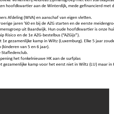
olieke Verkennerij Andreas Zijlmansgroep met een startkapitaa
eigen hoofdkwartier aan de Winterdijk, mede gefinancierd met
ers Afdeling (WVA) en aanschaf van eigen vletten.
oerige jaren ’60 en bij de AZG starten en de eerste meidengr
emensgroep uit Baardwijk. Hun oude hoofdkwartier is onze h
p Risico en de 1e AZG-bestelbus (“AZGijs”).
 1e gezamenlijke kamp in Wiltz (Luxemburg). Elke 5 jaar zoud
(kinderen van 5 en 6 jaar).
-Stafledenclub.
opening het fonkelnieuwe HK aan de surfplas
 gezamenlijke kamp voor het eerst niet in Wiltz (LU) maar in 