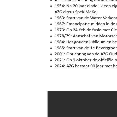
Juli 1934: Oprichting Rooms Kath
1954: Na 20 jaar eindelijk een 
AZG circus SpeKiMeKo.
1963: Start van de Water Verkenn
1967: Emancipatie midden in de r
1973: Op 24-feb de fusie met Cl
1978/79: Aanschaf van Motorschi
1984: Het gouden jubileum en het
1985: Start van de 1e Bevergroep 
2001: Oprichting van de AZG Oud
2021: Op 9 oktober de officiële 
2024: AZG bestaat 90 jaar met het
aspect
enruimte-beheer
DSPONSOR