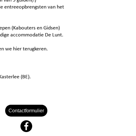
l van 5 gulden(!)
 de entreeopbrengsten van het
oepen (Kabouters en Gidsen)
uidige accommodatie De Lunt.
en we hier terugkeren.
Kasterlee (BE).
Contactformulier