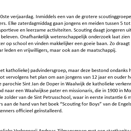
90ste verjaardag. Inmiddels een van de grotere scoutinggroep
ligers. Elke zaterdagmiddag gaan jongens en meiden tussen 5 to
ortieve en leerzame activiteiten. Scouting daagt jongeren uit
e beleven. Onafhankelijk wetenschappelijk onderzoek laat zien 
ter op school en vinden makkelijker een goeie baan. Zo draagt 
ar leden en vrijwilligers, maar ook aan de maatschappij.
niet katholieke) padvindersgroep, maar deze bestond ondanks 
ot vervolgens het plan om aan jongens van 12 jaar en ouder h
de parochie Sint Jan de Doper in Waalwijk de katholieke verke
d naar een Waalwijkse pater en missionaris, die in 1900 in 
 zolder van de Sint Petrusschool, waar in eerste instantie 6
ers aan de hand van het boek “Scouting for Boys” van de Enge
nners officieel geïnstalleerd.