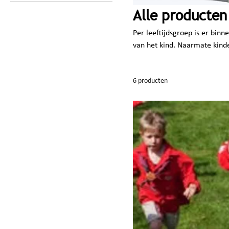
Alle producten
Per leeftijdsgroep is er bin
van het kind. Naarmate kinde
zijn binnen, maar juist ook
plezier hebben staat centraal
6 producten