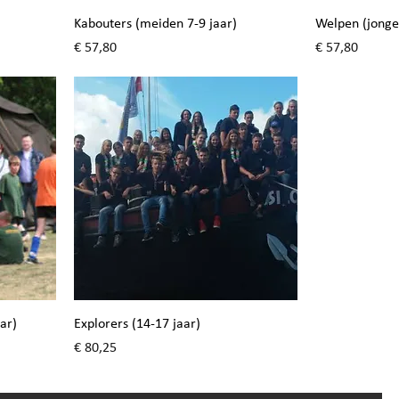
Kabouters (meiden 7-9 jaar)
Welpen (jonge
Prijs
Prijs
€ 57,80
€ 57,80
ar)
Explorers (14-17 jaar)
Prijs
€ 80,25