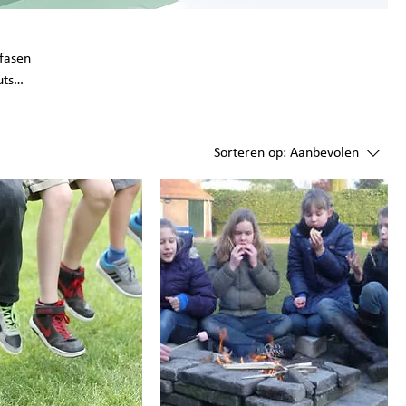
sfasen
uts
 samen
Sorteren op:
Aanbevolen